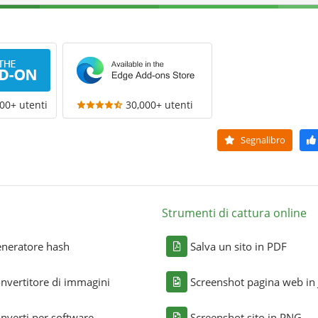
00+ utenti
30,000+ utenti
Segnalibro
Strumenti di cattura online
neratore hash
Salva un sito in PDF
nvertitore di immagini
Screenshot pagina web in
nverti per software
Screenshot sito in PNG