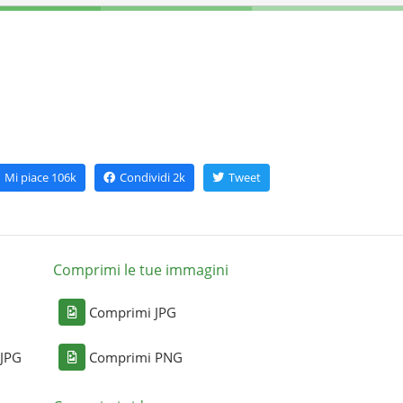
Mi piace
106k
Condividi
2k
Tweet
Comprimi le tue immagini
Comprimi JPG
 JPG
Comprimi PNG