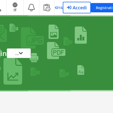
Accedi
16
Registrati
a
IT
in
...