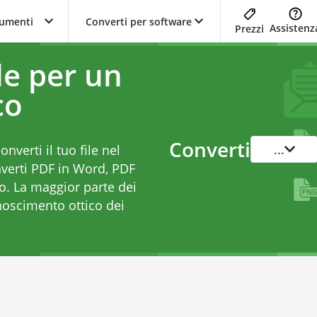
trumenti
Converti per software
Assistenz
Prezzi
ile per un
co
Converti
...
nverti il tuo file nel
verti
PDF in Word
,
PDF
o. La maggior parte dei
noscimento ottico dei